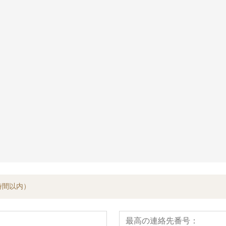
ダー
積分油圧ラーマ
時間以内）