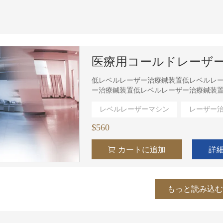
医療用コールドレーザー
低レベルレーザー治療鍼装置低レベルレ
ー治療鍼装置低レベルレーザー治療鍼装
レベルレーザー治療鍼装置低レベルレー
レベルレーザーマシン
レーザー
これは新しいコンテンツです。
私の心は続く。
$560
今すぐ削除してください
私はいつもあなたを愛しています
カートに追加
詳
もっと読み込む