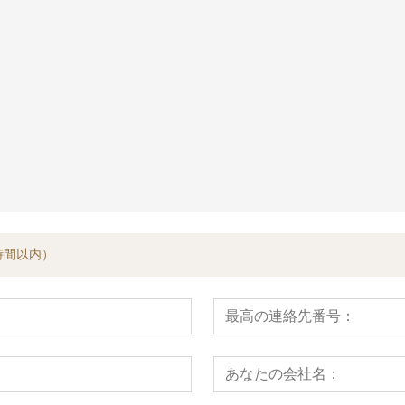
ダー
積分油圧ラーマ
時間以内）